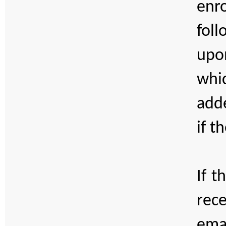
enr
foll
upo
whi
add
if t
If t
rece
ema