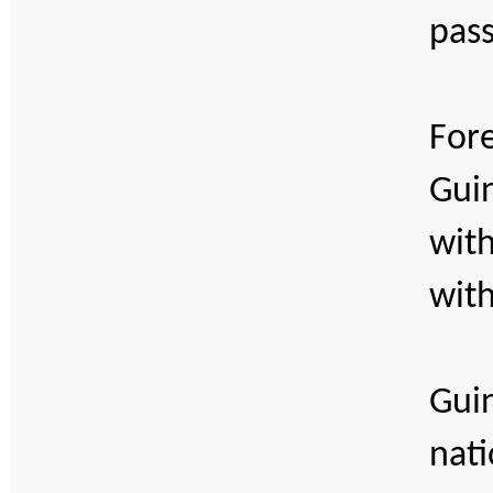
pass
For
Guin
with
with
Gui
nat