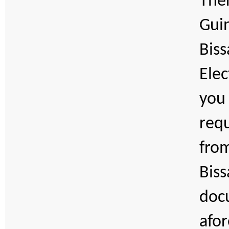
The
Guin
Bis
Elec
you 
requ
fro
Bis
do
afo