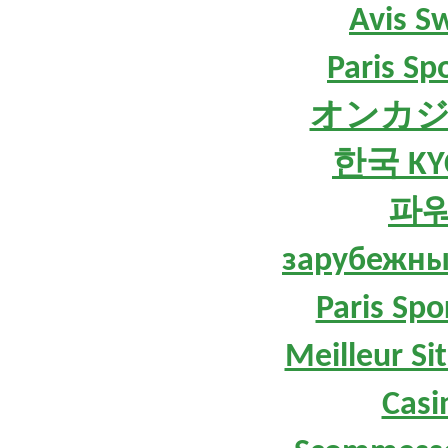
Avis S
Paris Sp
オンカジ
한국 K
파
зарубежны
Paris Spo
Meilleur Si
Casi